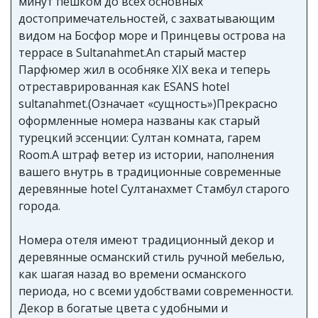
минут пешком до всех основных
достопримечательностей, с захватывающим
видом на Босфор море и Принцевы острова на
террасе в Sultanahmet.An старый мастер
Парфюмер жил в особняке XIX века и теперь
отреставрированная как ESANS hotel
sultanahmet.(Означает «сущность»)Прекрасно
оформленные номера названы как старый
турецкий эссенции: Султан комната, гарем
Room.A штраф ветер из истории, наполнения
вашего внутрь в традиционные современные
деревянные hotel Султанахмет Стамбул старого
города.
Номера отеля имеют традиционный декор и
деревянные османский стиль ручной мебелью,
как шагая назад во времени османского
периода, но с всеми удобствами современности.
Декор в богатые цвета с удобными и