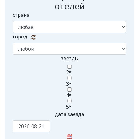
отелей
страна
город
звезды
2*
3*
4*
5*
дата заезда