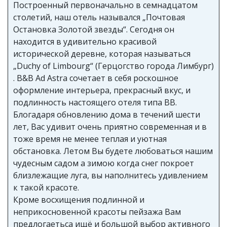
Построенный первоначально в семнадцатом
столетий, наш отель назывался „Почтовая
Остановка Золотой звезды“. Сегодня он
находится в удивительно красивой
исторической деревне, которая называться
„Duchy of Limbourg“ (Герцогство города Лимбург)
. B&B Ad Astra сочетает в себя роскошное
оформление интерьера, прекрасный вкус, и
подлинность настоящего отеля типа BB.
Блогадаря обновлению дома в течений шести
лет, Вас удивит очень приятно современная и в
тоже время не менее теплая и уютная
обстановка. Летом Вы будете любоваться нашим
чудесным садом а зимою когда снег покроет
близлежащие луга, вы наполнитесь удивлением
к такой красоте.
Кроме восхищения подлинной и
неприкосновенной красоты пейзажа Вам
предлогаетьса ищё и большой выбор активного