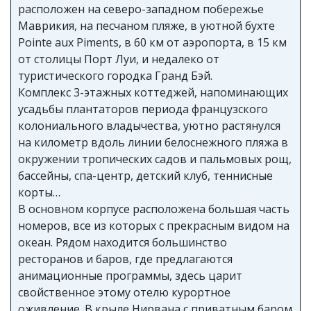
расположен на северо-западном побережье
Маврикия, на песчаном пляже, в уютной бухте
Pointe aux Piments, в 60 км от аэропорта, в 15 км
от столицы Порт Луи, и недалеко от
туристического городка Гранд Бэй.
Комплекс 3-этажных коттеджей, напоминающих
усадьбы плантаторов периода французского
колониального владычества, уютно растянулся
на километр вдоль линии белоснежного пляжа в
окружении тропических садов и пальмовых рощ,
бассейны, спа-центр, детский клуб, теннисные
корты…
В основном корпусе расположена большая часть
номеров, все из которых с прекрасным видом на
океан. Рядом находится большинство
ресторанов и баров, где предлагаются
анимационные программы, здесь царит
свойственное этому отелю курортное
оживление. В крыле Нирвана с приватным баром