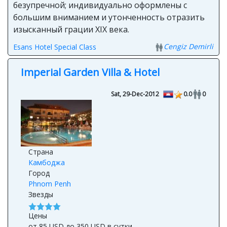
безупречной; индивидуально оформлены с
большим вниманием и утонченность отразить
изысканный грации XIX века.
Cengiz Demirli
Esans Hotel Special Class
Imperial Garden Villa & Hotel
Sat, 29-Dec-2012
0.0
0
Страна
Камбоджа
Город
Phnom Penh
Звезды
Цены
от 85 USD до 350 USD в сутки