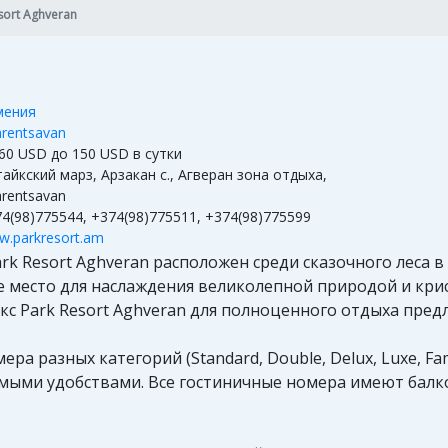
sort Aghveran
мения
rentsavan
60 USD до 150 USD в сутки
айкский марз, Арзакан с., Агверан зона отдыха,
rentsavan
4(98)775544, +374(98)775511, +374(98)775599
.parkresort.am
k Resort Aghveran расположен среди сказочного леса в
ное место для наслаждения великолепной природой и кр
с Park Resort Aghveran для полноценного отдыха предла
а разных категорий (Standard, Double, Delux, Luxe, Fa
ыми удобствами. Все гостиничные номера имеют балк