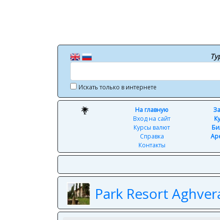
Ту
Искать только в интернете
На главную
За
Вход на сайт
К
Курсы валют
Би
Справка
Ар
Контакты
Park Resort Aghver