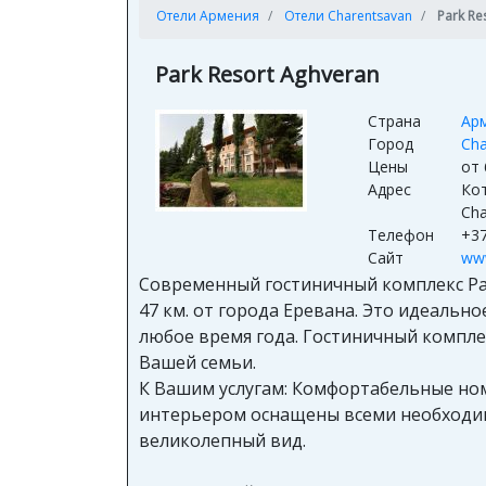
Отели Армения
Отели Charentsavan
Park Re
Park Resort Aghveran
Страна
Ар
Город
Cha
Цены
от 
Адрес
Кот
Cha
Телефон
+37
Сайт
www
Современный гостиничный комплекс Par
47 км. от города Еревана. Это идеаль
любое время года. Гостиничный комплек
Вашей семьи.
К Вашим услугам: Комфортабельные номер
интерьером оснащены всеми необходим
великолепный вид.