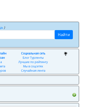
щь
)
Найти
нлайн
Социальная сеть
ран
Блог Турленты
ра
Лучшие по рейтингу
вета
Мы в соцсетях
оров
Случайная лента