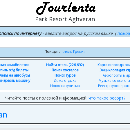
Park Resort Aghveran
рпоиск по интернету
- введите запрос на русском языке (
помо
Поищите:
отель Греция
каз авиабилетов
Найти отель (226,692)
Карта и погода о
упить ж/д билеты
Поиск хостелов
Энциклопедия ст
леты на автобусы
Поиск туров
Аэропорты ми
ендовать машину
Дома отдыха
Музыка со всего с
Новости туризма
Реестр туроперат
Читайте посты с полезной информацией:
что такое ресорт?
an