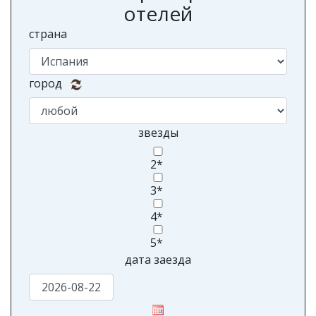
отелей
страна
город
звезды
2*
3*
4*
5*
дата заезда