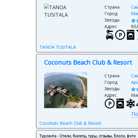
Страна
Са
Город
Man
Звезды
Адрес
BE
TANOA TUSITALA
Coconuts Beach Club & Resort
Страна
Са
Город
Api
Звезды
Адрес
Man
По
Coconuts Beach Club & Resort
Турлента - Отели, билеты, туры, отзывы, блоги, фото