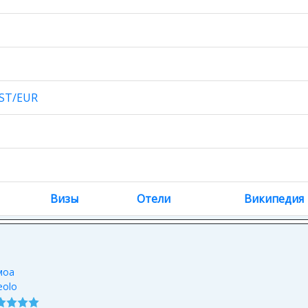
ST/EUR
Визы
Отели
Википедия
моа
eolo