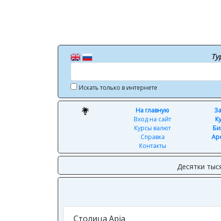
Ту
Искать только в интернете
На главную
За
Вход на сайт
К
Курсы валют
Би
Справка
Ар
Контакты
Десятки тыс
Столица Apia