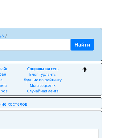
щь
)
Найти
нлайн
Социальная сеть
ран
Блог Турленты
ра
Лучшие по рейтингу
вета
Мы в соцсетях
оров
Случайная лента
ние хостелов