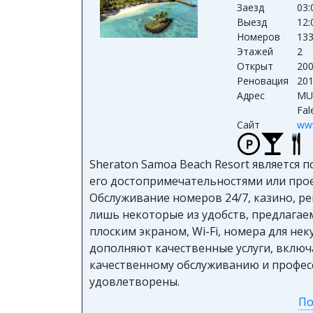
Заезд
03:
Выезд
12:
Номеров
13
Этажей
2
Открыт
20
Реновация
20
Адрес
MU
Fal
Сайт
ww
Sheraton Samoa Beach Resort является 
его достопримечательностями или проез
Обслуживание номеров 24/7, казино, ре
лишь некоторые из удобств, предлагае
плоским экраном, Wi-Fi, номера для не
дополняют качественные услуги, включа
качественному обслуживанию и професс
удовлетворены.
По