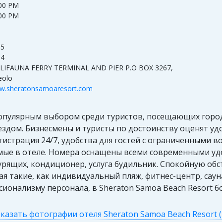
00 PM
00 PM
3
05
14
LIFAUNA FERRY TERMINAL AND PIER P.O BOX 3267,
eolo
w.sheratonsamoaresort.com
популярным выбором среди туристов, посещающих город
дом. Бизнесмены и туристы по достоинству оценят удоб
гистрация 24/7, удобства для гостей с ограниченными
мые в отеле. Номера оснащены всеми современными удоб
курящих, кондиционер, услуга будильник. Спокойную о
я такие, как индивидуальный пляж, фитнес-центр, сауна
ионализму персонала, в Sheraton Samoa Beach Resort 
казать фотографии отеля Sheraton Samoa Beach Resort (