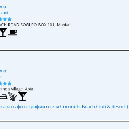
моа
iani
ACH ROAD SOGI PO BOX 101, Maniani
моа
a
inoa Village, Apia
казать фотографии отеля Coconuts Beach Club & Resort (