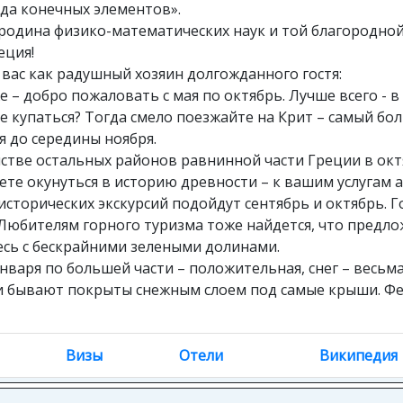
да конечных элементов».
 родина физико-математических наук и той благородной
еция!
 вас как радушный хозяин долгожданного гостя:
е – добро пожаловать с мая по октябрь. Лучше всего - 
те купаться? Тогда смело поезжайте на Крит – самый бо
я до середины ноября.
нстве остальных районов равнинной части Греции в окт
ете окунуться в историю древности – к вашим услугам 
исторических экскурсий подойдут сентябрь и октябрь. 
 Любителям горного туризма тоже найдется, что предло
есь с бескрайними зелеными долинами.
января по большей части – положительная, снег – весьм
ки бывают покрыты снежным слоем под самые крыши. Фе
Визы
Отели
Википедия