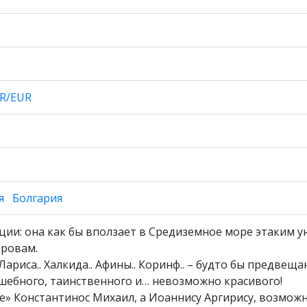
R/EUR
я
Болгария
ции: она как бы вползает в Средиземное море этаким 
тровам.
ариса.. Халкида.. Афины.. Коринф.. – будто бы предвещ
шебного, таинственного и… невозможно красивого!
те» Константинос Михаил, а Иоаннису Аргирису, возможн