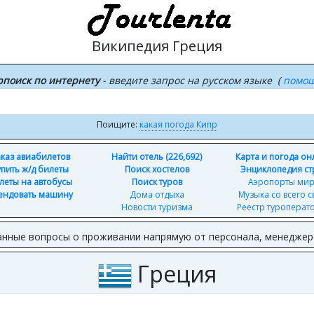
Википедия Греция
рпоиск по интернету
- введите запрос на русском языке (
помо
Поищите:
какая погода Кипр
каз авиабилетов
Найти отель (226,692)
Карта и погода о
упить ж/д билеты
Поиск хостелов
Энциклопедия ст
леты на автобусы
Поиск туров
Аэропорты ми
ендовать машину
Дома отдыха
Музыка со всего с
Новости туризма
Реестр туроперат
анные вопросы о проживании напрямую от персонала, менеджер
Греция