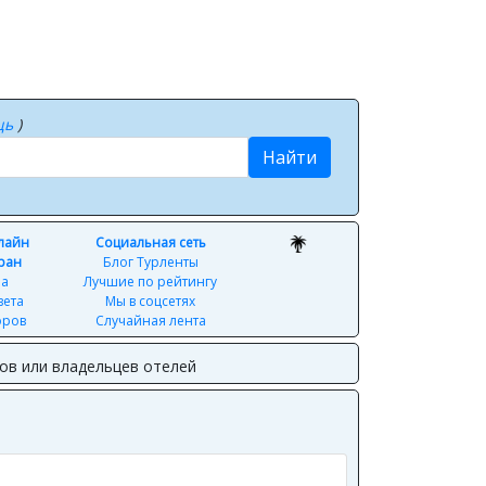
щь
)
Найти
нлайн
Социальная сеть
ран
Блог Турленты
ра
Лучшие по рейтингу
вета
Мы в соцсетях
оров
Случайная лента
ов или владельцев отелей