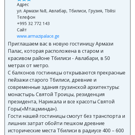
ул. Армази №8, Авлабар, Тбилиси, Грузия, Tbilisi
Телефон
+995 32 772 143
Сайт
www.armazipalace.ge
Приглашаем вас в новую гостиницу Армази
Палас, которая расположена в старом и
красивом районе Тбилиси - Авлабари, в 50
метрах от метро.
С балконов гостиницы открываются прекрасные
пейзажи старого Тбилиси, древние и
современные здания грузинской архитектуры:
монастырь Святой Троицы, резиденция
президента, Нарикала и все красоты Святой
Горы(«Мтацминда»).
Гости нашей гостиницы смогут без транспорта и
лишних затрат обойти пешком древние
исторические места Тбилиси в радиусе 400 – 600
метров, можно прогуляться по центральным