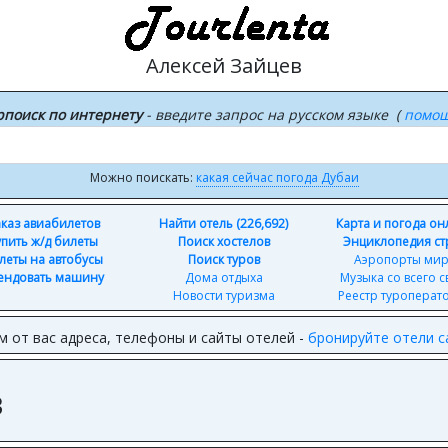
Алексей Зайцев
рпоиск по интернету
- введите запрос на русском языке (
помо
Можно поискать:
какая сейчас погода Дубаи
каз авиабилетов
Найти отель (226,692)
Карта и погода о
упить ж/д билеты
Поиск хостелов
Энциклопедия ст
леты на автобусы
Поиск туров
Аэропорты ми
ендовать машину
Дома отдыха
Музыка со всего с
Новости туризма
Реестр туроперат
м от вас адреса, телефоны и сайты отелей -
бронируйте отели 
в