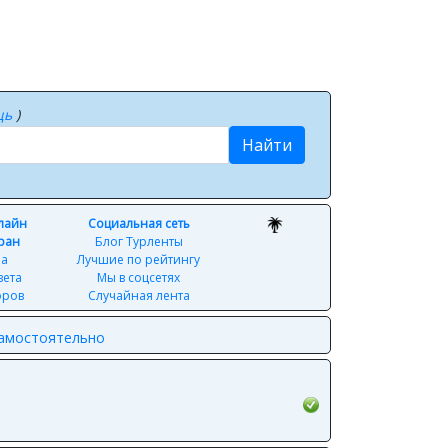
щь
)
Найти
нлайн
Социальная сеть
ран
Блог Турленты
ра
Лучшие по рейтингу
вета
Мы в соцсетях
оров
Случайная лента
самостоятельно