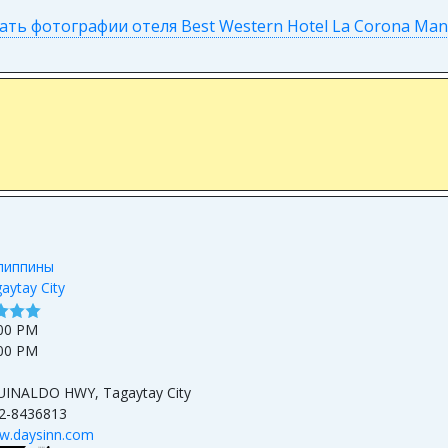
ать фотографии отеля Best Western Hotel La Corona Manil
липпины
aytay City
00 PM
00 PM
INALDO HWY, Tagaytay City
2-8436813
w.daysinn.com