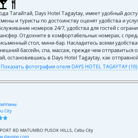
а Тагайтай, Days Hotel Tagaytay, имеет удобный досту
мены и туристы по достоинству оценят удобства и услуг
обслуживание номеров 24/7, удобства для гостей с огра
ансфер. Отдохните в комфортабельных номерах, с предл
сьменный стол, мини-бар. Насладитесь всеми удобствам
нешний бассейн, спа, массаж, прежде чем отправиться 
ай, остановившись в Days Hotel Tagaytay, как отправно
Показать фотографии отеля DAYS HOTEL TAGAYTAY (10)
липпины
u City
5
RPORT RD MATUMBO PUSOK HILLS, Cebu City
w.daysinn.com