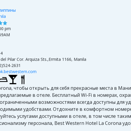
липпины
ila
00 pm
:59AM
14
del Pilar Cor. Arquiza Sts.,Ermita 1166, Manila
2)524-2631
k.bestwestern.com
Corona, чтобы открыть для себя прекрасные места в Ман
предлагаемые в отеле. Бесплатный Wi-Fi в номерах, охра
 с ограниченными возможностями всегда доступны для уд
одимыми удобствами. Отдохните в комфортном номере
йтесь услугами доступными в отеле, в том числе такими
ионализму персонала, Best Western Hotel La Corona у