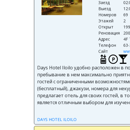
Заезд
02
Выезд
12
Номеров
69
Этажей
2
Открыт
19
Реновация
20
Адрес
4F 
Телефон
63-
Сайт
ww
Days Hotel Iloilo удобно расположен в
пребывание в нем максимально приятным
гостей с ограниченными возможностями,
(бесплатный), джакузи, номера для не
предлагает отель для своих гостей, в то
является отличным выбором для изучен
DAYS HOTEL ILOILO