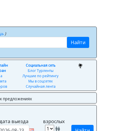
щь
)
Найти
нлайн
Социальная сеть
ран
Блог Турленты
ра
Лучшие по рейтингу
вета
Мы в соцсетях
оров
Случайная лента
ых предложениях
дата выезда
взрослых
Найти