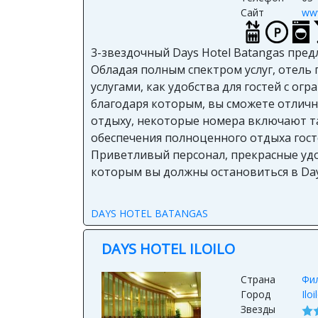
Сайт
ww
3-звездочный Days Hotel Batangas предл
Обладая полным спектром услуг, отель
услугами, как удобства для гостей с о
благодаря которым, вы сможете отличн
отдыху, некоторые номера включают так
обеспечения полноценного отдыха госте
Приветливый персонал, прекрасные удо
которым вы должны остановиться в Days
DAYS HOTEL BATANGAS
DAYS HOTEL ILOILO
Страна
Фи
Город
Iloi
Звезды