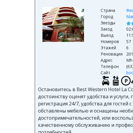
Страна
Фи
Город
Man
Звезды
Заезд
02:
Выезд
11
Номеров
57
Этажей
6
Реновация
20
Адрес
Mh 
Телефон
(63
Сайт
boo
Остановитесь в Best Western Hotel La 
достоинству оценят удобства и услуги, 
регистрация 24/7, удобства для гостей
обставлены мебелью и оснащены необх
достопримечательностей, или воспользу
качественному обслуживанию и професс
потребностей.