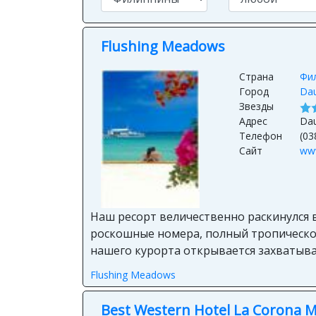
Flushing Meadows
Страна
Фи
Город
Dau
Звезды
Адрес
Dau
Телефон
(03
Сайт
ww
Наш ресорт величественно раскинулся 
роскошные номера, полный тропическог
нашего курорта открывается захватыва
Flushing Meadows
Best Western Hotel La Corona M