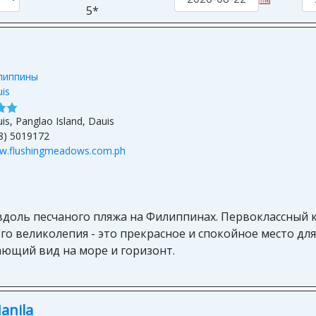
5*
липпины
is
is, Panglao Island, Dauis
8) 5019172
w.flushingmeadows.com.ph
вдоль песчаного пляжа на Филиппинах. Первоклассный к
о великолепия - это прекрасное и спокойное место для
ющий вид на море и горизонт.
anila