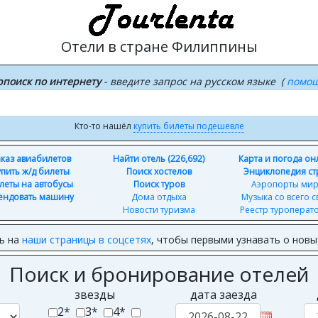
Отели в стране Филиппины
рпоиск по интернету
- введите запрос на русском языке (
помо
Кто-то нашёл
купить билеты подешевле
каз авиабилетов
Найти отель (226,692)
Карта и погода о
упить ж/д билеты
Поиск хостелов
Энциклопедия ст
леты на автобусы
Поиск туров
Аэропорты ми
ендовать машину
Дома отдыха
Музыка со всего с
Новости туризма
Реестр туроперат
ь на
наши страницы в соцсетях
, чтобы первыми узнавать о нов
Поиск и бронирование отелей
звезды
дата заезда
2*
3*
4*