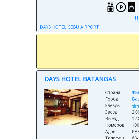
П
DAYS HOTEL CEBU AIRPORT
DAYS HOTEL BATANGAS
Страна
Фи
Город
Bat
Звезды
Заезд
2:0
Выезд
12:
Номеров
10
Адрес
PA
Телефон
63-