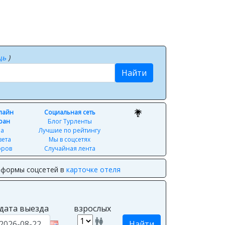
щь
)
Найти
нлайн
Социальная сеть
ран
Блог Турленты
ра
Лучшие по рейтингу
вета
Мы в соцсетях
оров
Случайная лента
з формы соцсетей в
карточке отеля
дата выезда
взрослых
Найти