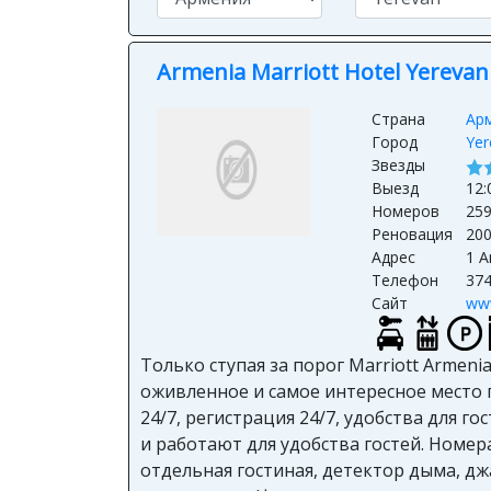
Armenia Marriott Hotel Yerevan
Страна
Ар
Город
Yer
Звезды
Выезд
12:
Номеров
25
Реновация
20
Адрес
1 A
Телефон
37
Сайт
www
Только ступая за порог Marriott Armen
оживленное и самое интересное место 
24/7, регистрация 24/7, удобства для 
и работают для удобства гостей. Номер
отдельная гостиная, детектор дыма, д