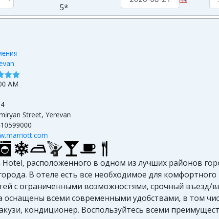
5*
мения
evan
00 AM
9
04
miryan Street, Yerevan
410599000
.marriott.com
ia Hotel, расположенного в одном из лучших районов го
города. В отеле есть все необходимое для комфортног
гостей с ограниченными возможностями, срочный въезд/
а оснащены всеми современными удобствами, в том чис
жакузи, кондиционер. Воспользуйтесь всеми преимущес