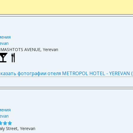
мения
evan
2 MASHTOTS AVENUE, Yerevan
казать фотографии отеля METROPOL HOTEL - YEREVAN (
мения
evan
taly Street, Yerevan