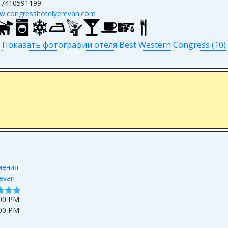
37410591199
.congresshotelyerevan.com
Показать фотографии отеля Best Western Congress (10)
мения
evan
00 PM
00 PM