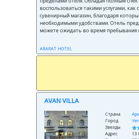
пределами отеля. Обладая полным спек
воспользоваться такими услугами, как о
сувенирный магазин, благодаря которы
необходимыми удобствами. Отель предла
можете ожидать во время пребывания в 
ARARAT HOTEL
AVAN VILLA
Страна
Ар
Город
Yer
Звезды
Адрес
13 