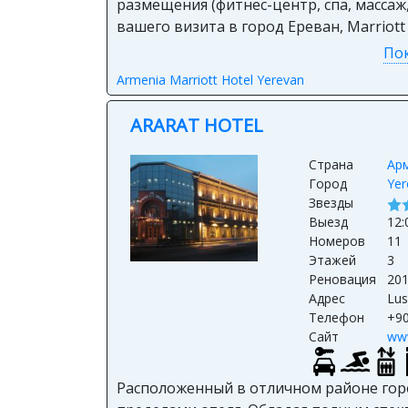
размещения (фитнес-центр, спа, массаж
вашего визита в город Ереван, Marriott
Пок
Armenia Marriott Hotel Yerevan
ARARAT HOTEL
Страна
Ар
Город
Yer
Звезды
Выезд
12:
Номеров
11
Этажей
3
Реновация
20
Адрес
Lus
Телефон
+90
Сайт
www
Расположенный в отличном районе город