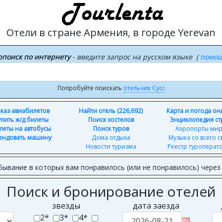
Отели в стране Армения, в городе Yerevan
рпоиск по интернету
- введите запрос на русском языке (
помо
Попробуйте поискать
отельчик Сусс
каз авиабилетов
Найти отель (226,692)
Карта и погода о
упить ж/д билеты
Поиск хостелов
Энциклопедия ст
леты на автобусы
Поиск туров
Аэропорты ми
ендовать машину
Дома отдыха
Музыка со всего с
Новости туризма
Реестр туроперат
бывание в которых вам понравилось (или не понравилось) чере
Поиск и бронирование отелей
звезды
дата заезда
2*
3*
4*