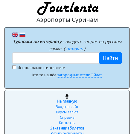
Аэропорты Суринам
Турпоиск по интернету
- введите запрос на русском
языке (
помощь
)
Найти
Искать только в интернете
Кто-то нашёл
загородные отели Эйлат
На главную
Вход на сайт
Курсы валют
Справка
Контакты
Заказ авиабилетов
Купить ж/д билеты