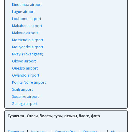
Kindamba airport
Lague airport
Loubomo airport
Makabana airport
Makoua airport
Mossendjo airport
Mouyondzi airport
Nkayi (Yokangassi)
Okoyo airport
Ouesso airport
Owando airport
Pointe Noire airport
Sibiti airport
Souanke airport
Zanaga airport
Турлента - Отели, билеты, туры, отзывы, блоги, фото
Турлента
|
Контакты
|
Карта сайта
|
Справка
|
|
VK
|