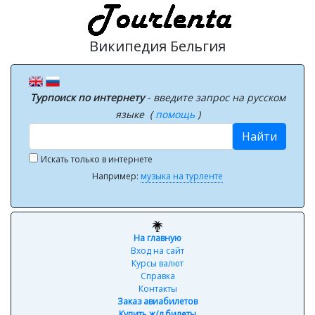
Википедия Бельгия
Турпоиск по интернету
- введите запрос на русском
языке (
помощь
)
Найти
Искать только в интернете
Например:
музыка на турленте
На главную
Вход на сайт
Курсы валют
Справка
Контакты
Заказ авиабилетов
Купить ж/д билеты