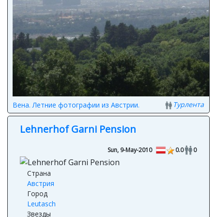
Турлента
Вена. Летние фотографии из Австрии.
Lehnerhof Garni Pension
Sun, 9-May-2010
0.0
0
Страна
Австрия
Город
Leutasch
Звезды