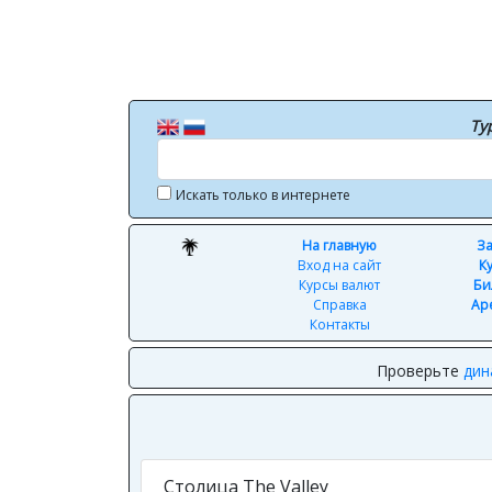
Ту
Искать только в интернете
На главную
За
Вход на сайт
К
Курсы валют
Би
Справка
Ар
Контакты
Проверьте
дин
Столица The Valley