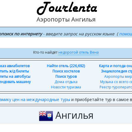
Аэропорты Ангилья
рпоиск по интернету
- введите запрос на русском языке (
помо
Кто-то найдёт
недорогой отель Вена
каз авиабилетов
Найти отель (226,692)
Карта и погода о
упить ж/д билеты
Поиск хостелов
Энциклопедия ст
леты на автобусы
Поиск туров
Аэропорты ми
ендовать машину
Дома отдыха
Музыка со всего с
Новости туризма
Реестр туроперат
амику цен на международные туры
и приобретайте тур в самое 
Ангилья