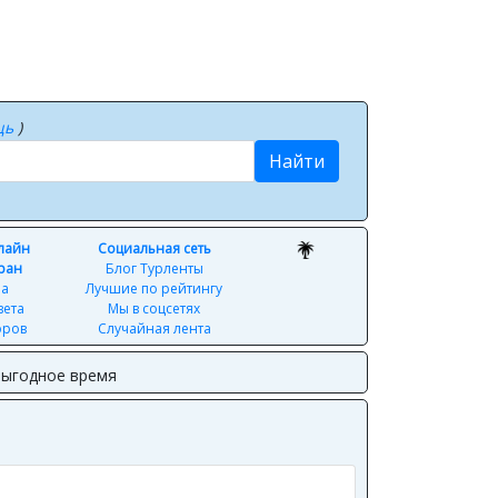
щь
)
Найти
нлайн
Социальная сеть
ран
Блог Турленты
ра
Лучшие по рейтингу
вета
Мы в соцсетях
оров
Случайная лента
выгодное время