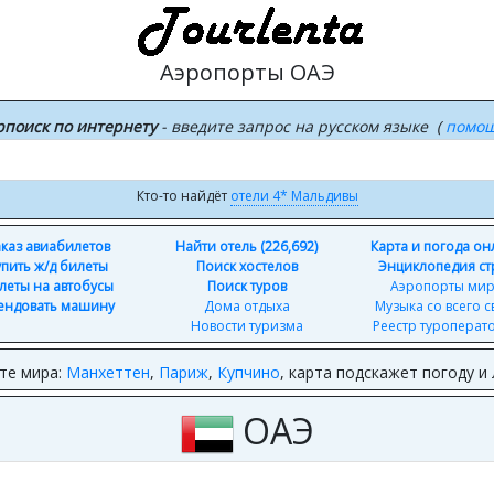
Аэропорты ОАЭ
рпоиск по интернету
- введите запрос на русском языке (
помо
Кто-то найдёт
отели 4* Мальдивы
каз авиабилетов
Найти отель (226,692)
Карта и погода о
упить ж/д билеты
Поиск хостелов
Энциклопедия ст
леты на автобусы
Поиск туров
Аэропорты ми
ендовать машину
Дома отдыха
Музыка со всего с
Новости туризма
Реестр туроперат
те мира:
Манхеттен
,
Париж
,
Купчино
, карта подскажет погоду и
ОАЭ