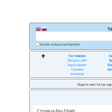
Ту
Искать только в интернете
На главную
За
Вход на сайт
К
Курсы валют
Би
Справка
Ар
Контакты
Ищите места на кар
Столица Abu Dhabi