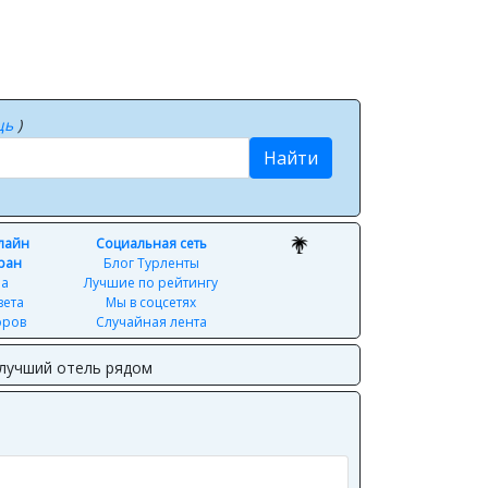
щь
)
Найти
нлайн
Социальная сеть
ран
Блог Турленты
ра
Лучшие по рейтингу
вета
Мы в соцсетях
оров
Случайная лента
 лучший отель рядом