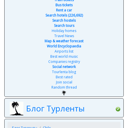
Bus tickets
Rent a car
Search hotels (226,692)
Search hostels
Search tours
Holiday homes
Travel News
Map & weather forecast
World Encyclopaedia
Airports list
Best world music
Companies registry
Social network
Tourlenta blog
Best rated
Join social
Random thread
Блог Турленты
Блог Турленты
Chile