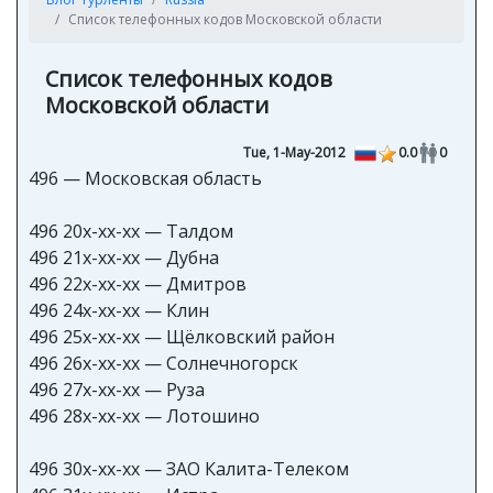
Список телефонных кодов Московской области
Список телефонных кодов
Московской области
Tue, 1-May-2012
0.0
0
496 — Московская область
496 20x-xx-xx — Талдом
496 21x-xx-xx — Дубна
496 22x-xx-xx — Дмитров
496 24x-xx-xx — Клин
496 25x-xx-xx — Щёлковский район
496 26x-xx-xx — Солнечногорск
496 27x-xx-xx — Руза
496 28x-xx-xx — Лотошино
496 30x-xx-xx — ЗАО Калита-Телеком