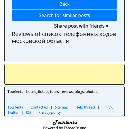
Back
Search for similar posts
Share post with friends ♥
Reviews of список телефонных кодов
московской области
Tourlenta - hotels, tickets, tours, reviews, blogs, photos
Tourlenta
|
Contact us
|
Sitemap
|
Help thread
|
|
VK
|
Twitter
|
RSS
|
Privacy policy
Powered by ThreadEngine