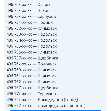
496 70x-xx-xx — Озеры
496 72x-xx-xx — Чехов
496 73x-xx-xx — Серпухов
496 751-xx-xx — Троицк
496 752-xx-xx — Климовск
496 753-xx-xx — Подольск
496 754-xx-xx — Подольск
496 755-xx-xx — Подольск
496 756-xx-xx — Климовск
496 757-xx-xx — Щербинка
496 76x-xx-xx — Подольск
496 760-xx-xx — Климовск
496 761-xx-xx — Климовск
496 762-xx-xx — Климовск
496 767-xx-xx — Щербинка
496 77x-xx-xx — Серпухов
496 79x-xx-xx — Домодедово (город)
496 792-xx-xx — Домодедово (аэропорт)