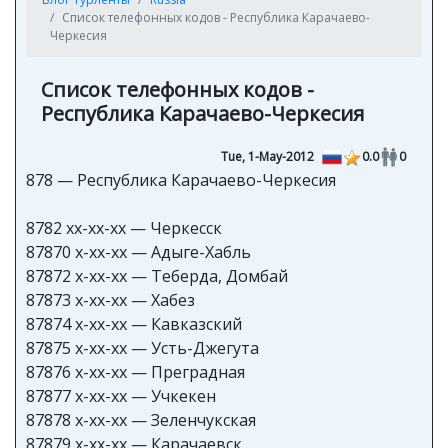
Список телефонных кодов - Республика Карачаево-
Черкесия
Список телефонных кодов -
Республика Карачаево-Черкесия
Tue, 1-May-2012
0.0
0
878 — Республика Карачаево-Черкесия
8782 xx-xx-xx — Черкесск
87870 x-xx-xx — Адыге-Хабль
87872 x-xx-xx — Теберда, Домбай
87873 x-xx-xx — Хабез
87874 x-xx-xx — Кавказский
87875 x-xx-xx — Усть-Джегута
87876 x-xx-xx — Преградная
87877 x-xx-xx — Учкекен
87878 x-xx-xx — Зеленчукская
87879 x-xx-xx — Карачаевск