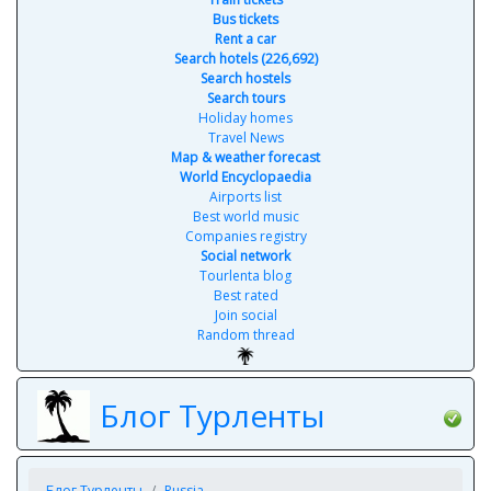
Bus tickets
Rent a car
Search hotels (226,692)
Search hostels
Search tours
Holiday homes
Travel News
Map & weather forecast
World Encyclopaedia
Airports list
Best world music
Companies registry
Social network
Tourlenta blog
Best rated
Join social
Random thread
Блог Турленты
Блог Турленты
Russia