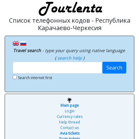
Список телефонных кодов - Республика
Карачаево-Черкесия
Travel search
- type your query using native language
(
search help
)
Search
Search internet first
Main page
Login
Currency rates
Help thread
Contact us
Avia tickets
Train tickets