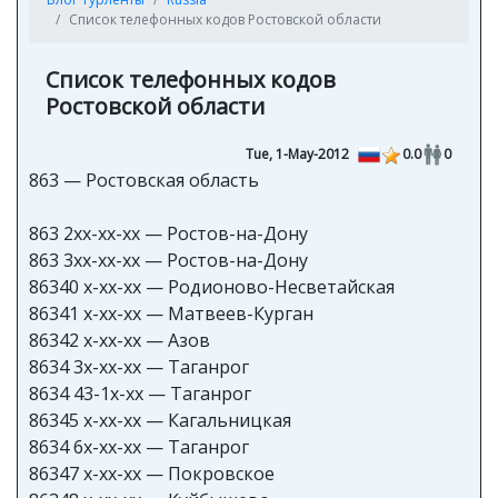
Список телефонных кодов Ростовской области
Список телефонных кодов
Ростовской области
Tue, 1-May-2012
0.0
0
863 — Ростовская область
863 2xx-xx-xx — Ростов-на-Дону
863 3xx-xx-xx — Ростов-на-Дону
86340 x-xx-xx — Родионово-Несветайская
86341 x-xx-xx — Матвеев-Курган
86342 x-xx-xx — Азов
8634 3x-xx-xx — Таганрог
8634 43-1x-xx — Таганрог
86345 x-xx-xx — Кагальницкая
8634 6x-xx-xx — Таганрог
86347 x-xx-xx — Покровское