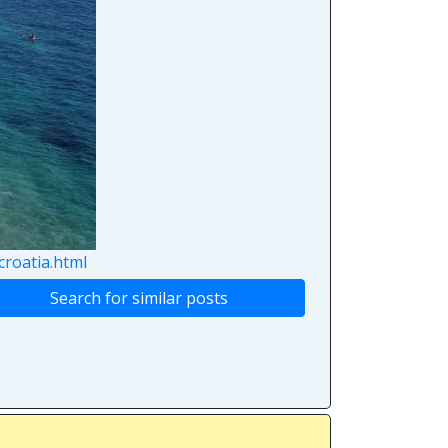
roatia.html
Search for similar posts