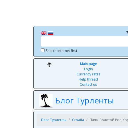
T
Search internet first
Main page
Login
Currency rates
Help thread
Contact us
Блог Турленты
Блог Турленты
Croatia
Пляж Золотой Рог, Хо