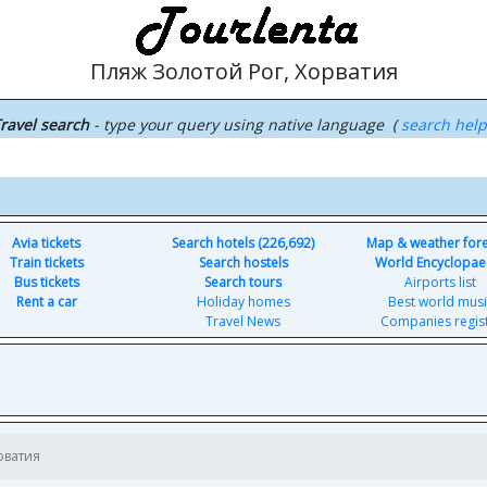
Пляж Золотой Рог, Хорватия
ravel search
- type your query using native language (
search hel
Avia tickets
Search hotels (226,692)
Map & weather for
Train tickets
Search hostels
World Encyclopae
Bus tickets
Search tours
Airports list
Rent a car
Holiday homes
Best world musi
Travel News
Companies regis
рватия