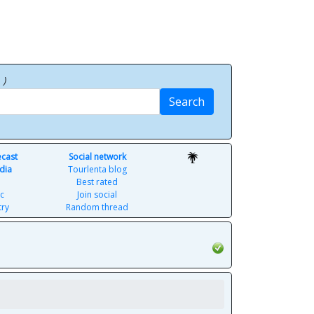
p
)
Search
ecast
Social network
dia
Tourlenta blog
Best rated
c
Join social
try
Random thread