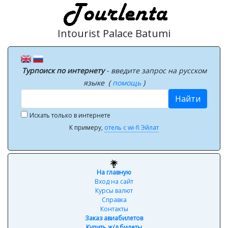
Intourist Palace Batumi
Турпоиск по интернету
- введите запрос на русском
языке (
помощь
)
Найти
Искать только в интернете
К примеру,
отель с wi-fi Эйлат
На главную
Вход на сайт
Курсы валют
Справка
Контакты
Заказ авиабилетов
Купить ж/д билеты