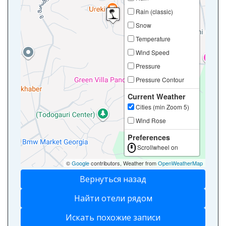
Rain (classic)
Snow
Temperature
Wind Speed
Pressure
Pressure Contour
Current Weather
Cities (min Zoom 5)
Wind Rose
Preferences
Scrollwheel on
©
Google
contributors, Weather from
OpenWeatherMap
Вернуться назад
Найти отели рядом
Искать похожие записи