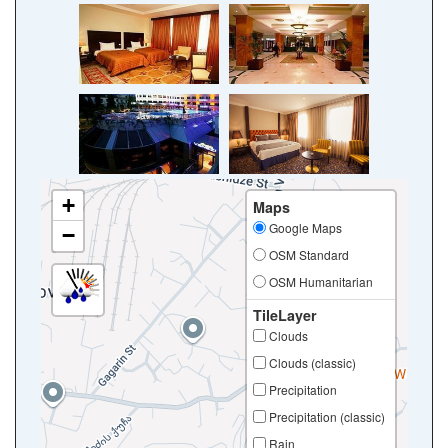
+
Maps
Google Maps
−
OSM Standard
OSM Humanitarian
TileLayer
Clouds
Clouds (classic)
Precipitation
Precipitation (classic)
Rain