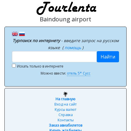
Baindoung airport
Турпоиск по интернету
- введите запрос на русском
языке (
помощь
)
Найти
Искать только в интернете
Можно ввести:
отель 5* Сусс
На главную
Вход на сайт
Курсы валют
Справка
Контакты
Заказ авиабилетов
Купить ж/д билеты