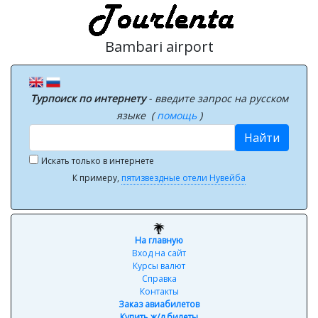
Bambari airport
Турпоиск по интернету
- введите запрос на русском
языке (
помощь
)
Найти
Искать только в интернете
К примеру,
пятизвездные отели Нувейба
На главную
Вход на сайт
Курсы валют
Справка
Контакты
Заказ авиабилетов
Купить ж/д билеты