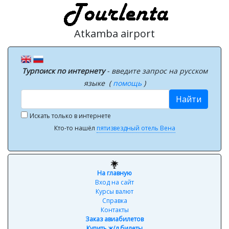
Atkamba airport
Турпоиск по интернету
- введите запрос на русском
языке (
помощь
)
Найти
Искать только в интернете
Кто-то нашёл
пятизвездный отель Вена
На главную
Вход на сайт
Курсы валют
Справка
Контакты
Заказ авиабилетов
Купить ж/д билеты