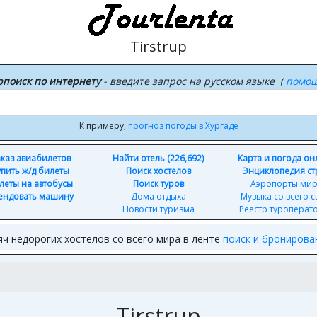
Tirstrup
рпоиск по интернету
- введите запрос на русском языке (
помо
К примеру,
прогноз погоды в Хургаде
каз авиабилетов
Найти отель (226,692)
Карта и погода о
упить ж/д билеты
Поиск хостелов
Энциклопедия ст
леты на автобусы
Поиск туров
Аэропорты ми
ендовать машину
Дома отдыха
Музыка со всего с
Новости туризма
Реестр туроперат
яч недорогих хостелов со всего мира в ленте
поиск и бронирова
Tirstrup