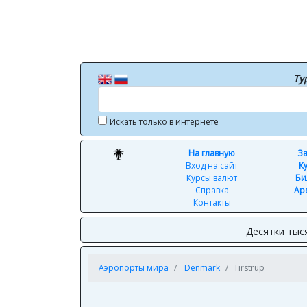
Ту
Искать только в интернете
На главную
За
Вход на сайт
К
Курсы валют
Би
Справка
Ар
Контакты
Десятки тыс
Аэропорты мира
Denmark
Tirstrup