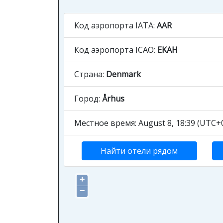
Код аэропорта IATA:
AAR
Код аэропорта ICAO:
EKAH
Страна:
Denmark
Город:
Århus
Местное время: August 8, 18:39 (UTC+0
Найти отели рядом
+
−