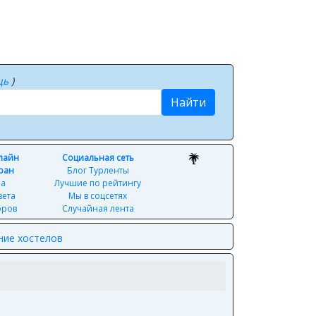
щь
)
Найти
нлайн
Социальная сеть
ран
Блог Турленты
ра
Лучшие по рейтингу
вета
Мы в соцсетях
оров
Случайная лента
ние хостелов