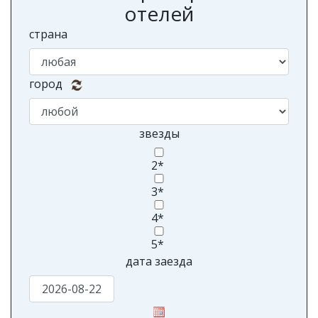
Поиск и бронирование
отелей
страна
город
звезды
2*
3*
4*
5*
дата заезда