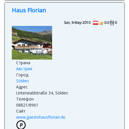
Hotels Directory / Каталог отелей мира
Haus Fini
Haus Florian
Sun, 9-May-2010
0.0
0
Страна
Австрия
Город
Sölden
Адрес
Unterwaldstraße 34, Sölden
Телефон
08821/8961
Сайт
www.gaestehausflorian.de