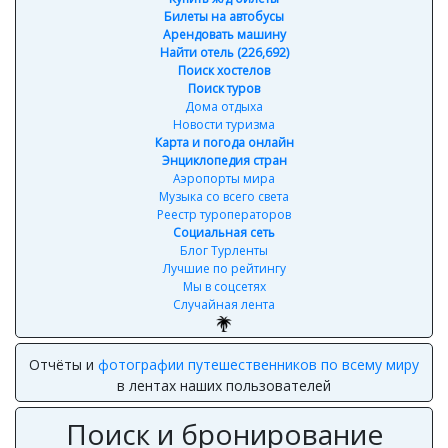
Билеты на автобусы
Арендовать машину
Найти отель (226,692)
Поиск хостелов
Поиск туров
Дома отдыха
Новости туризма
Карта и погода онлайн
Энциклопедия стран
Аэропорты мира
Музыка со всего света
Реестр туроператоров
Социальная сеть
Блог Турленты
Лучшие по рейтингу
Мы в соцсетях
Случайная лента
Используйте кнопку 'Найти отели рядом' внизу карточки
отеля, если в отеле нет свободных номеров - мы
поищем отели в радиусе пары километров