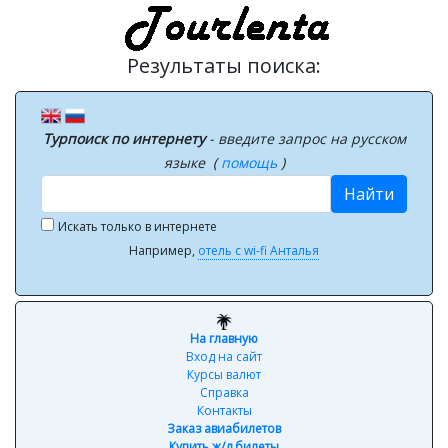
Результаты поиска:
Турпоиск по интернету
- введите запрос на русском
языке (
помощь
)
Найти
Искать только в интернете
Например,
отель с wi-fi Анталья
На главную
Вход на сайт
Курсы валют
Справка
Контакты
Заказ авиабилетов
Купить ж/д билеты