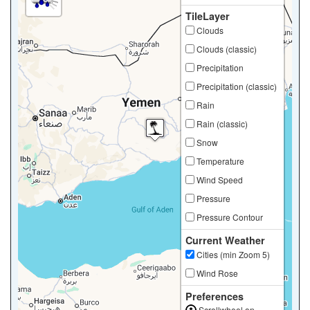
TileLayer
Clouds
Clouds (classic)
Precipitation
Precipitation (classic)
Rain
Rain (classic)
Snow
Temperature
Wind Speed
Pressure
Pressure Contour
Current Weather
Cities (min Zoom 5)
Wind Rose
Preferences
Scrollwheel on