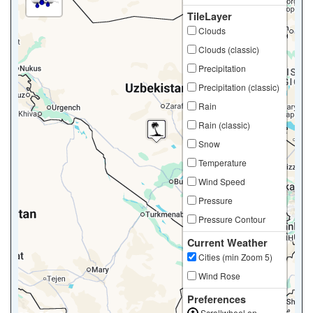
TileLayer
Clouds
Clouds (classic)
Precipitation
Precipitation (classic)
Rain
Rain (classic)
Snow
Temperature
Wind Speed
Pressure
Pressure Contour
Current Weather
Cities (min Zoom 5)
Wind Rose
Preferences
Scrollwheel on