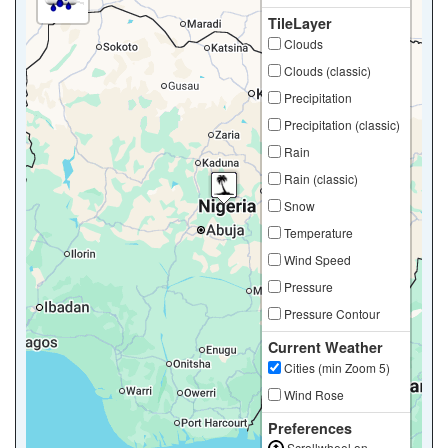
TileLayer
Clouds
Clouds (classic)
Precipitation
Precipitation (classic)
Rain
Rain (classic)
Snow
Temperature
Wind Speed
Pressure
Pressure Contour
Current Weather
Cities (min Zoom 5)
Wind Rose
Preferences
Scrollwheel on