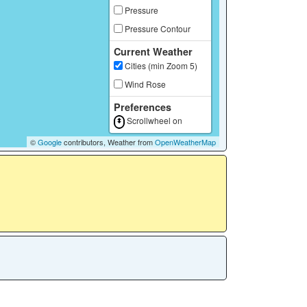
Pressure
Pressure Contour
Current Weather
Cities (min Zoom 5)
Wind Rose
Preferences
Scrollwheel on
©
Google
contributors, Weather from
OpenWeatherMap