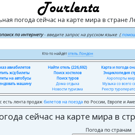
ьная погода сейчас на карте мира в стране Л
рпоиск по интернету
- введите запрос на русском языке (
помо
Кто-то найдёт
отель Лондон
каз авиабилетов
Найти отель (226,692)
Карта и погода о
упить ж/д билеты
Поиск хостелов
Энциклопедия ст
леты на автобусы
Поиск туров
Аэропорты ми
ендовать машину
Дома отдыха
Музыка со всего с
Новости туризма
Реестр туроперат
с есть лента продаж
билетов на поезда
по России, Европе и Ам
огода сейчас на карте мира в ст
Погода по странам