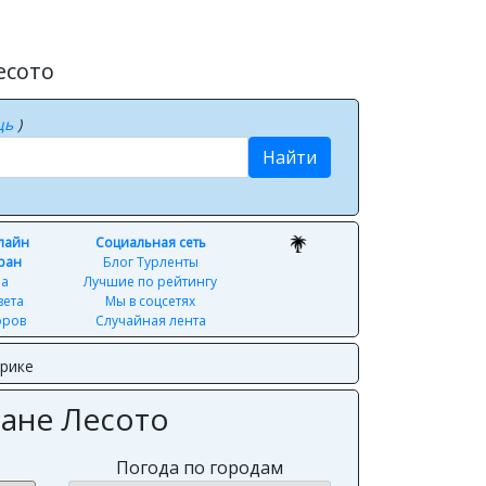
есото
щь
)
Найти
нлайн
Социальная сеть
ран
Блог Турленты
ра
Лучшие по рейтингу
вета
Мы в соцсетях
оров
Случайная лента
ерике
ране Лесото
Погода по городам