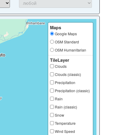
Maps
Google Maps
OSM Standard
OSM Humanitarian
TileLayer
Clouds
Clouds (classic)
Precipitation
Precipitation (classic)
Rain
Rain (classic)
Snow
Temperature
Wind Speed