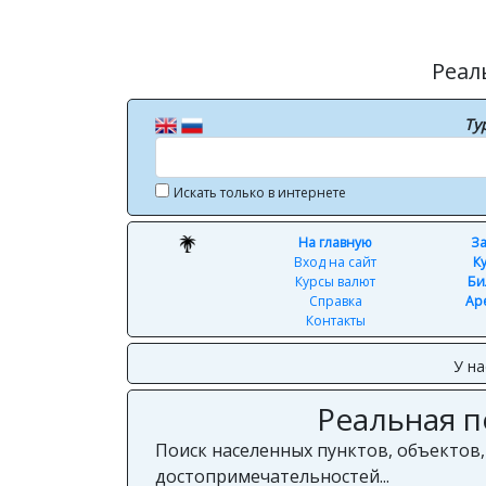
Реал
Ту
Искать только в интернете
На главную
За
Вход на сайт
К
Курсы валют
Би
Справка
Ар
Контакты
У на
Реальная п
Поиск населенных пунктов, объектов,
достопримечательностей...