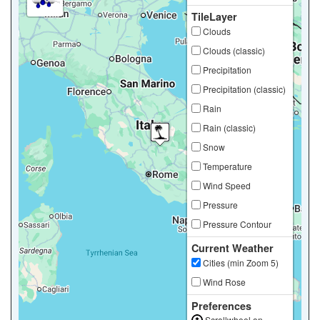
TileLayer
Clouds
Clouds (classic)
Precipitation
Precipitation (classic)
Rain
Rain (classic)
Snow
Temperature
Wind Speed
Pressure
Pressure Contour
Current Weather
Cities (min Zoom 5)
Wind Rose
Preferences
Scrollwheel on