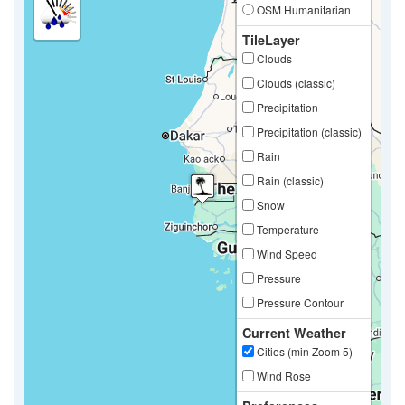
OSM Humanitarian
TileLayer
Clouds
Clouds (classic)
Precipitation
Precipitation (classic)
Rain
Rain (classic)
Snow
Temperature
Wind Speed
Pressure
Pressure Contour
Current Weather
Cities (min Zoom 5)
Wind Rose