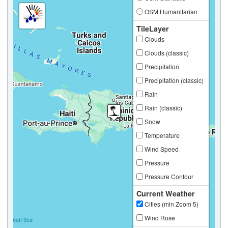
OSM Humanitarian
TileLayer
Clouds
Clouds (classic)
Precipitation
Precipitation (classic)
Rain
Rain (classic)
Snow
Temperature
Wind Speed
Pressure
Pressure Contour
Current Weather
Cities (min Zoom 5)
Wind Rose