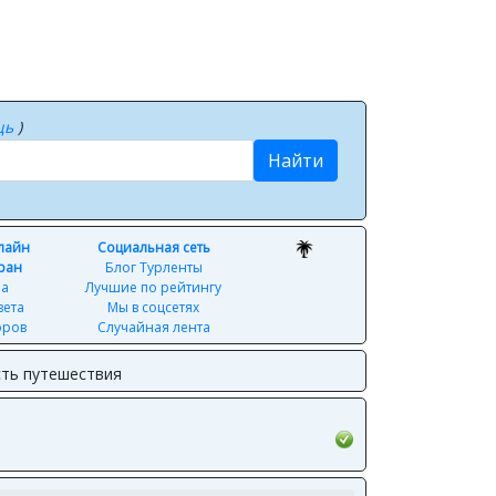
щь
)
Найти
нлайн
Социальная сеть
ран
Блог Турленты
ра
Лучшие по рейтингу
вета
Мы в соцсетях
оров
Случайная лента
ть путешествия