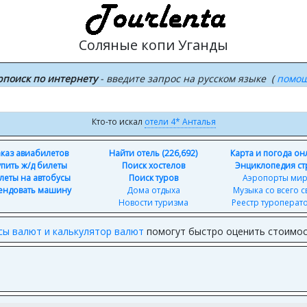
Соляные копи Уганды
рпоиск по интернету
- введите запрос на русском языке (
помо
Кто-то искал
отели 4* Анталья
каз авиабилетов
Найти отель (226,692)
Карта и погода о
упить ж/д билеты
Поиск хостелов
Энциклопедия ст
леты на автобусы
Поиск туров
Аэропорты ми
ендовать машину
Дома отдыха
Музыка со всего с
Новости туризма
Реестр туроперат
сы валют и калькулятор валют
помогут быстро оценить стоимос