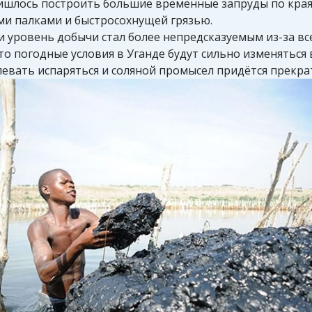
ишлось построить большие временные запруды по края
ыми палками и быстросохнущей грязью.
 и уровень добычи стал более непредсказуемым из-за в
о погодные условия в Уганде будут сильно изменяться 
певать испаряться и соляной промысел придётся прекра