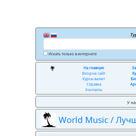
Ту
Искать только в интернете
На главную
За
Вход на сайт
К
Курсы валют
Би
Справка
Ар
Контакты
У на
World Music / Луч