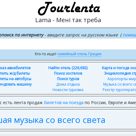
Lama - Менi так треба
рпоиск по интернету
- введите запрос на русском языке (
помо
Кто-то ищет
семейный отель Греция
каз авиабилетов
Найти отель (226,692)
Карта и погода о
упить ж/д билеты
Поиск хостелов
Энциклопедия ст
леты на автобусы
Поиск туров
Аэропорты ми
ендовать машину
Дома отдыха
Музыка со всего с
Новости туризма
Реестр туроперат
с есть лента продаж
билетов на поезда
по России, Европе и Ам
шая музыка со всего света