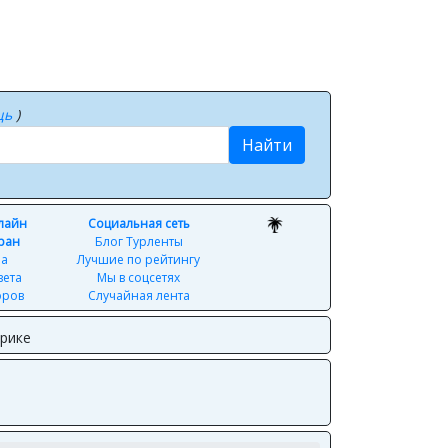
щь
)
Найти
нлайн
Социальная сеть
ран
Блог Турленты
ра
Лучшие по рейтингу
вета
Мы в соцсетях
оров
Случайная лента
ерике