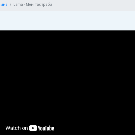
аина
Lama - Менi так треба