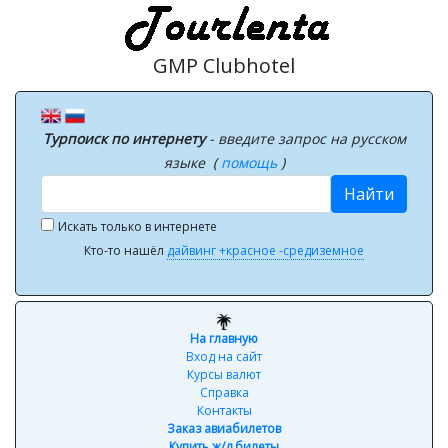
GMP Clubhotel
Турпоиск по интернету
- введите запрос на русском
языке (
помощь
)
Найти
Искать только в интернете
Кто-то нашёл
дайвинг +красное -средиземное
На главную
Вход на сайт
Курсы валют
Справка
Контакты
Заказ авиабилетов
Купить ж/д билеты