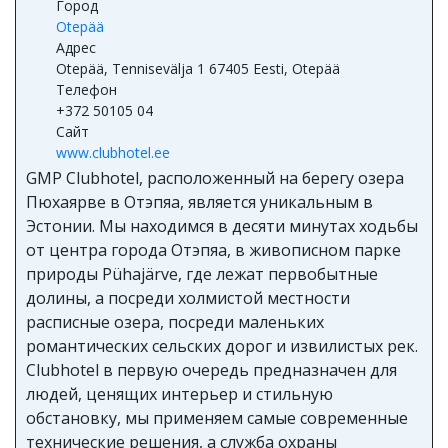
Город
Otepää
Адрес
Otepää, Tennisevälja 1 67405 Eesti, Otepää
Телефон
+372 50105 04
Сайт
www.clubhotel.ee
GMP Clubhotel, расположенный на берегу озера
Пюхаярве в Отэпяа, является уникальным в
Эстонии. Мы находимся в десяти минутах ходьбы
от центра города Отэпяа, в живописном парке
природы Pühajärve, где лежат первобытные
долины, а посреди холмистой местности
расписные озера, посреди маленьких
романтических сельских дорог и извилистых рек.
Clubhotel в первую очередь предназначен для
людей, ценящих интерьер и стильную
обстановку, мы применяем самые современные
технические решения, а служба охраны