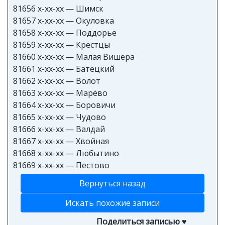
81656 x-xx-xx — Шимск
81657 x-xx-xx — Окуловка
81658 x-xx-xx — Поддорье
81659 x-xx-xx — Крестцы
81660 x-xx-xx — Малая Вишера
81661 x-xx-xx — Батецкий
81662 x-xx-xx — Волот
81663 x-xx-xx — Марёво
81664 x-xx-xx — Боровичи
81665 x-xx-xx — Чудово
81666 x-xx-xx — Валдай
81667 x-xx-xx — Хвойная
81668 x-xx-xx — Любытино
81669 x-xx-xx — Пестово
Вернуться назад
Искать похожие записи
Поделиться записью ♥