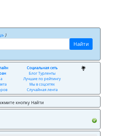
щь
)
Найти
нлайн
Социальная сеть
ран
Блог Турленты
ра
Лучшие по рейтингу
вета
Мы в соцсетях
оров
Случайная лента
ажмите кнопку Найти