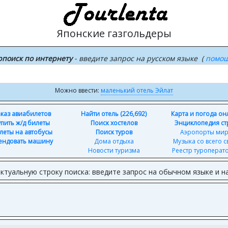
Японские газгольдеры
рпоиск по интернету
- введите запрос на русском языке (
помо
Можно ввести:
маленький отель Эйлат
каз авиабилетов
Найти отель (226,692)
Карта и погода о
упить ж/д билеты
Поиск хостелов
Энциклопедия ст
леты на автобусы
Поиск туров
Аэропорты ми
ендовать машину
Дома отдыха
Музыка со всего с
Новости туризма
Реестр туроперат
ктуальную строку поиска: введите запрос на обычном языке и н