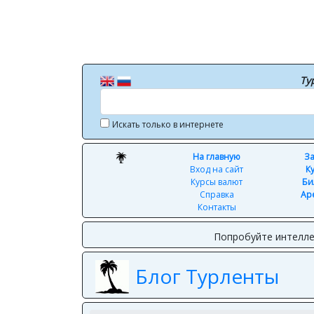
Ту
Искать только в интернете
На главную
За
Вход на сайт
К
Курсы валют
Би
Справка
Ар
Контакты
Попробуйте интелле
Блог Турленты