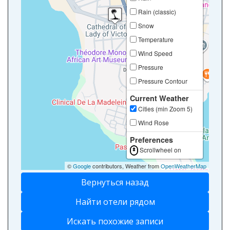
Rain (classic)
Snow
Temperature
Wind Speed
Pressure
Pressure Contour
Current Weather
Cities (min Zoom 5)
Wind Rose
Preferences
Scrollwheel on
©
Google
contributors, Weather from
OpenWeatherMap
Вернуться назад
Найти отели рядом
Искать похожие записи