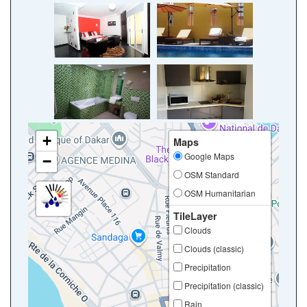
+
Maps
Google Maps
−
OSM Standard
OSM Humanitarian
TileLayer
Clouds
Clouds (classic)
Precipitation
Precipitation (classic)
Rain