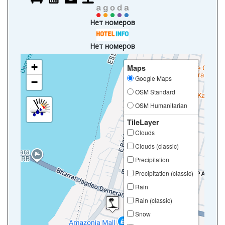
Нет номеров
Нет номеров
+
Maps
Google Maps
−
OSM Standard
OSM Humanitarian
TileLayer
Clouds
Clouds (classic)
Precipitation
Precipitation (classic)
Rain
Rain (classic)
Snow