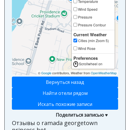
Temperature
Wind Speed
Pressure
Pressure Contour
Current Weather
Cities (min Zoom 5)
Wind Rose
Preferences
Scrollwheel on
©
Google
contributors, Weather from
OpenWeatherMap
Вернуться назад
Найти отели рядом
Искать похожие записи
Поделиться записью ♥
Отзывы о ramada georgetown
princess hot