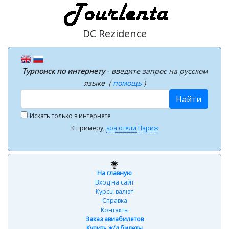
DC Rezidence
Турпоиск по интернету
- введите запрос на русском
языке (
помощь
)
Найти
Искать только в интернете
К примеру,
spa отели Париж
На главную
Вход на сайт
Курсы валют
Справка
Контакты
Заказ авиабилетов
Купить ж/д билеты