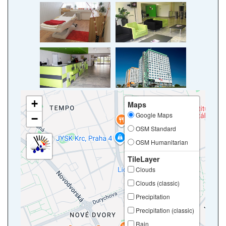
+
Maps
Google Maps
−
OSM Standard
OSM Humanitarian
TileLayer
Clouds
Clouds (classic)
Precipitation
Precipitation (classic)
Rain