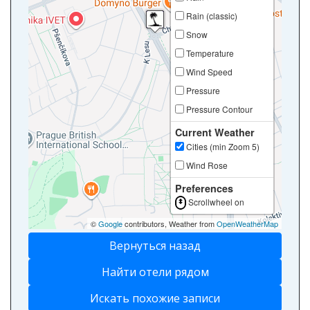
Rain (classic)
Snow
Temperature
Wind Speed
Pressure
Pressure Contour
Current Weather
Cities (min Zoom 5)
Wind Rose
Preferences
Scrollwheel on
©
Google
contributors, Weather from
OpenWeatherMap
Вернуться назад
Найти отели рядом
Искать похожие записи