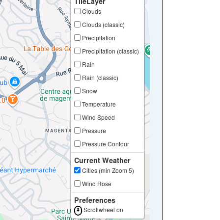
TileLayer
Clouds
Clouds (classic)
Precipitation
Precipitation (classic)
Rain
Rain (classic)
Snow
Temperature
Wind Speed
Pressure
Pressure Contour
Current Weather
Cities (min Zoom 5)
Wind Rose
Preferences
Scrollwheel on