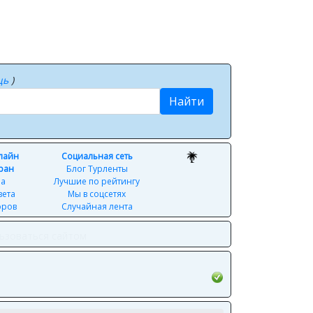
щь
)
Найти
нлайн
Социальная сеть
ран
Блог Турленты
ра
Лучшие по рейтингу
вета
Мы в соцсетях
оров
Случайная лента
ьзоваться сайтом