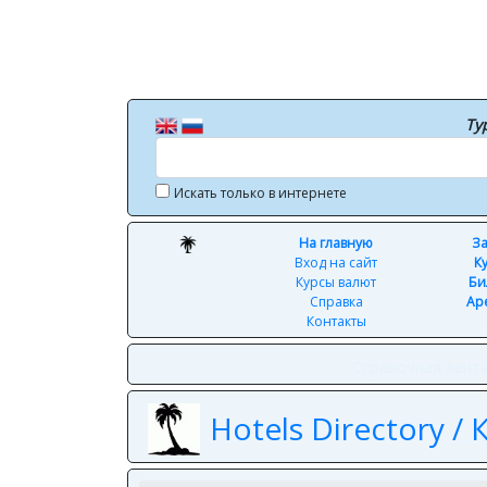
Ту
Искать только в интернете
На главную
За
Вход на сайт
К
Курсы валют
Би
Справка
Ар
Контакты
Справочная лент
Hotels Directory /