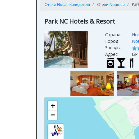
Отели Новая Каледония
Отели Noumea
Par
Park NC Hotels & Resort
Страна
Но
Город
No
Звезды
Адрес
BP
+
−