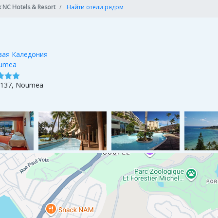
k NC Hotels & Resort
Найти отели рядом
вая Каледония
umea
 137, Noumea