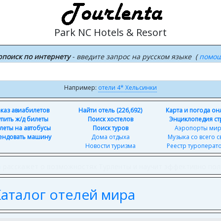
Park NC Hotels & Resort
рпоиск по интернету
- введите запрос на русском языке (
помо
Например:
отели 4* Хельсинки
каз авиабилетов
Найти отель (226,692)
Карта и погода о
упить ж/д билеты
Поиск хостелов
Энциклопедия ст
леты на автобусы
Поиск туров
Аэропорты ми
ендовать машину
Дома отдыха
Музыка со всего с
Новости туризма
Реестр туроперат
а
расскажет о возможностях Турленты и научит эффективно пол
 Каталог отелей мира