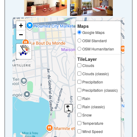
+
Maps
Google Maps
−
OSM Standard
OSM Humanitarian
TileLayer
Clouds
Clouds (classic)
Precipitation
Precipitation (classic)
Rain
Rain (classic)
Snow
Temperature
Wind Speed