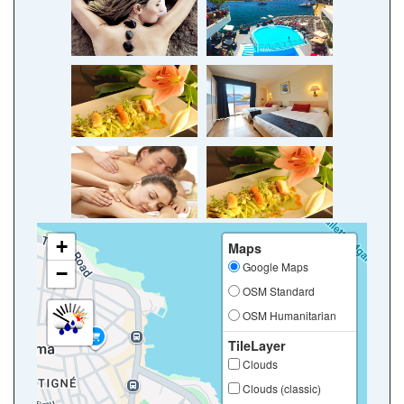
+
Maps
Google Maps
−
OSM Standard
OSM Humanitarian
TileLayer
Clouds
Clouds (classic)