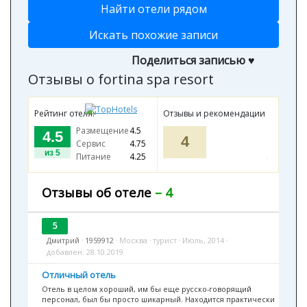
Найти отели рядом
Искать похожие записи
Поделиться записью ♥
Отзывы о fortina spa resort
Рейтинг отеля:
Отзывы и рекомендации
Размещение
4.5
4.5
4
Сервис
4.75
из 5
Питание
4.25
Хороших
3
Средних
1
Плохих
0
Отзывы об отеле
– 4
рекомендуют
100%
воздержались
0%
не рекомендуют
0%
5
Дмитрий
•
1959912
•
Москва
•
турист
•
Июль, 2014
•
добавлен: 28.10.2019
Отличный отель
Отель в целом хороший, им бы еще русско-говорящий
персонал, был бы просто шикарный. Находится практически