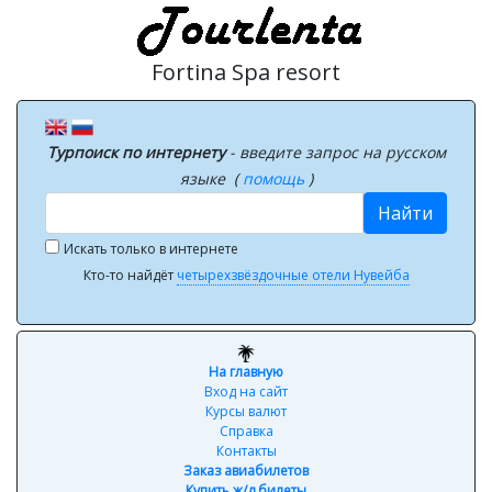
Fortina Spa resort
Турпоиск по интернету
- введите запрос на русском
языке (
помощь
)
Найти
Искать только в интернете
Кто-то найдёт
четырехзвёздочные отели Нувейба
На главную
Вход на сайт
Курсы валют
Справка
Контакты
Заказ авиабилетов
Купить ж/д билеты