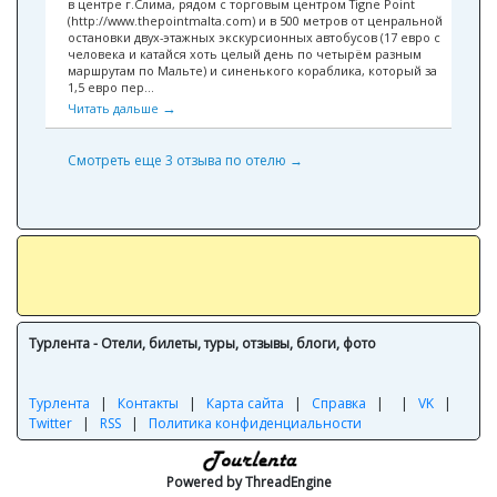
в центре г.Слима, рядом с торговым центром Tigne Point
(http://www.thepointmalta.com) и в 500 метров от ценральной
остановки двух-этажных экскурсионных автобусов (17 евро с
человека и катайся хоть целый день по четырём разным
маршрутам по Мальте) и синенького кораблика, который за
1,5 евро пер...
→
Читать дальше
Смотреть еще 3 отзыва по отелю →
Турлента - Отели, билеты, туры, отзывы, блоги, фото
Турлента
|
Контакты
|
Карта сайта
|
Справка
|
|
VK
|
Twitter
|
RSS
|
Политика конфиденциальности
Powered by ThreadEngine