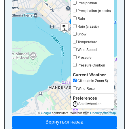
Precipitation
Precipitation (classic)
Rain
Rain (classic)
Snow
Temperature
Wind Speed
Pressure
Pressure Contour
Current Weather
Cities (min Zoom 5)
Wind Rose
Preferences
Scrollwheel on
©
Google
contributors, Weather from
OpenWeatherMap
Вернуться назад