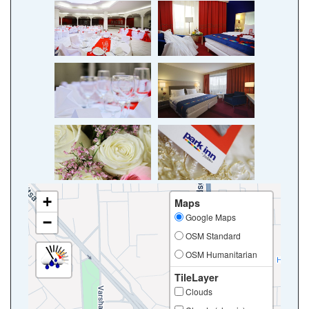
+
Maps
Google Maps
−
OSM Standard
OSM Humanitarian
TileLayer
Clouds