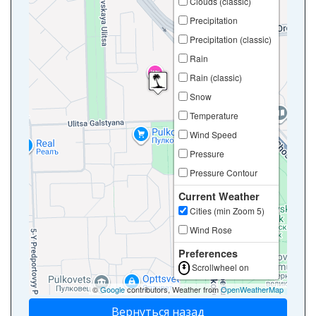
Clouds (classic)
Precipitation
Precipitation (classic)
Rain
Rain (classic)
Snow
Temperature
Wind Speed
Pressure
Pressure Contour
Current Weather
Cities (min Zoom 5)
Wind Rose
Preferences
Scrollwheel on
©
Google
contributors, Weather from
OpenWeatherMap
Вернуться назад