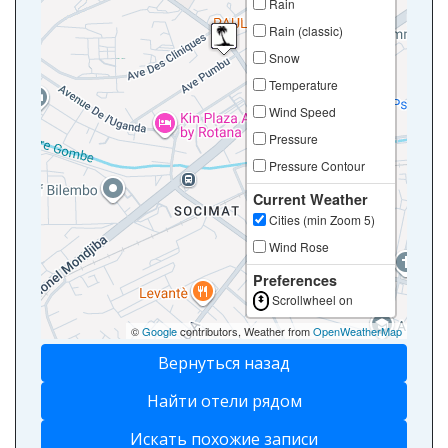
Rain
Rain (classic)
Snow
Temperature
Wind Speed
Pressure
Pressure Contour
Current Weather
Cities (min Zoom 5)
Wind Rose
Preferences
Scrollwheel on
©
Google
contributors, Weather from
OpenWeatherMap
Вернуться назад
Найти отели рядом
Искать похожие записи