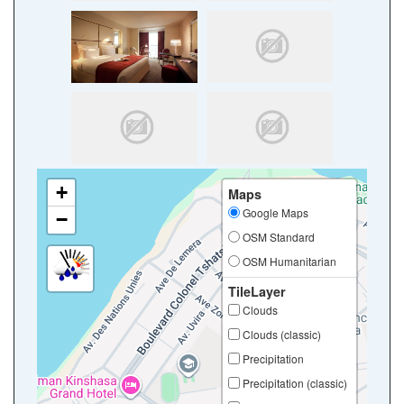
+
Maps
Google Maps
−
OSM Standard
OSM Humanitarian
TileLayer
Clouds
Clouds (classic)
Precipitation
Precipitation (classic)