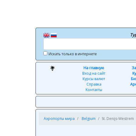
Ту
Искать только в интернете
На главную
За
Вход на сайт
К
Курсы валют
Би
Справка
Ар
Контакты
Аэропорты мира
Belgium
St. Denijs-Westrem