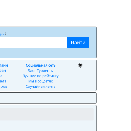
щь
)
Найти
нлайн
Социальная сеть
ран
Блог Турленты
ра
Лучшие по рейтингу
вета
Мы в соцсетях
оров
Случайная лента