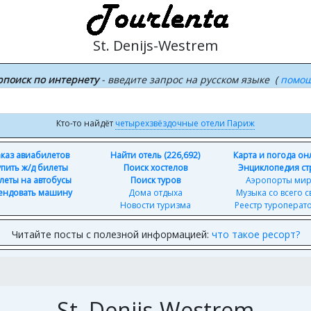
St. Denijs-Westrem
рпоиск по интернету
- введите запрос на русском языке (
помо
Кто-то найдёт
четырехзвёздочные отели Париж
каз авиабилетов
Найти отель (226,692)
Карта и погода о
упить ж/д билеты
Поиск хостелов
Энциклопедия ст
леты на автобусы
Поиск туров
Аэропорты ми
ендовать машину
Дома отдыха
Музыка со всего с
Новости туризма
Реестр туроперат
Читайте посты с полезной информацией:
что такое ресорт?
St. Denijs-Westrem