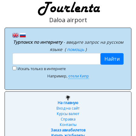
Daloa airport
Турпоиск по интернету
- введите запрос на русском
языке (
помощь
)
Найти
Искать только в интернете
Например,
отели Кипр
На главную
Вход на сайт
Курсы валют
Справка
Контакты
Заказ авиабилетов
Купить ж/д билеты