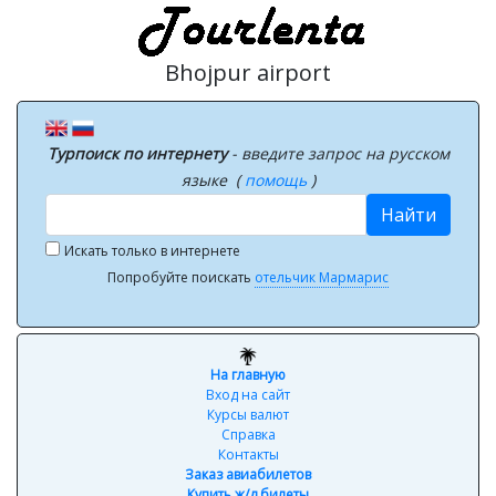
Bhojpur airport
Турпоиск по интернету
- введите запрос на русском
языке (
помощь
)
Найти
Искать только в интернете
Попробуйте поискать
отельчик Мармарис
На главную
Вход на сайт
Курсы валют
Справка
Контакты
Заказ авиабилетов
Купить ж/д билеты