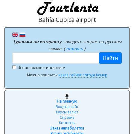
Bahía Cupica airport
Турпоиск по интернету
- введите запрос на русском
языке (
помощь
)
Найти
Искать только в интернете
Можно поискать:
какая сейчас погода Кемер
На главную
Вход на сайт
Курсы валют
Справка
Контакты
Заказ авиабилетов
Купить ж/д билеты